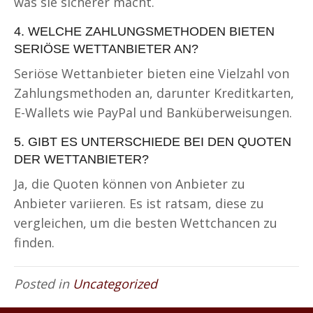
was sie sicherer macht.
4. WELCHE ZAHLUNGSMETHODEN BIETEN
SERIÖSE WETTANBIETER AN?
Seriöse Wettanbieter bieten eine Vielzahl von
Zahlungsmethoden an, darunter Kreditkarten,
E-Wallets wie PayPal und Banküberweisungen.
5. GIBT ES UNTERSCHIEDE BEI DEN QUOTEN
DER WETTANBIETER?
Ja, die Quoten können von Anbieter zu
Anbieter variieren. Es ist ratsam, diese zu
vergleichen, um die besten Wettchancen zu
finden.
Posted in
Uncategorized