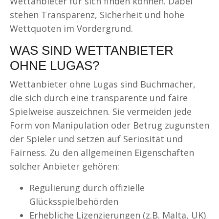
Wettanbieter für sich finden können. Dabei
stehen Transparenz, Sicherheit und hohe
Wettquoten im Vordergrund.
WAS SIND WETTANBIETER
OHNE LUGAS?
Wettanbieter ohne Lugas sind Buchmacher,
die sich durch eine transparente und faire
Spielweise auszeichnen. Sie vermeiden jede
Form von Manipulation oder Betrug zugunsten
der Spieler und setzen auf Seriosität und
Fairness. Zu den allgemeinen Eigenschaften
solcher Anbieter gehören:
Regulierung durch offizielle
Glücksspielbehörden
Erhebliche Lizenzierungen (z.B. Malta, UK)