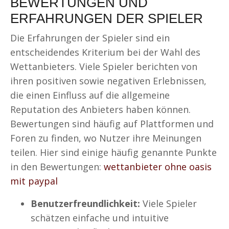
BEWERTUNGEN UND
ERFAHRUNGEN DER SPIELER
Die Erfahrungen der Spieler sind ein
entscheidendes Kriterium bei der Wahl des
Wettanbieters. Viele Spieler berichten von
ihren positiven sowie negativen Erlebnissen,
die einen Einfluss auf die allgemeine
Reputation des Anbieters haben können.
Bewertungen sind häufig auf Plattformen und
Foren zu finden, wo Nutzer ihre Meinungen
teilen. Hier sind einige häufig genannte Punkte
in den Bewertungen:
wettanbieter ohne oasis
mit paypal
Benutzerfreundlichkeit:
Viele Spieler
schätzen einfache und intuitive