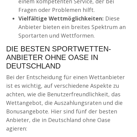
einem kompetenten Service, der bei
Fragen oder Problemen hilft.
Vielfältige Wettmöglichkeiten:
Diese
Anbieter bieten ein breites Spektrum an
Sportarten und Wettformen.
DIE BESTEN SPORTWETTEN-
ANBIETER OHNE OASE IN
DEUTSCHLAND
Bei der Entscheidung für einen Wettanbieter
ist es wichtig, auf verschiedene Aspekte zu
achten, wie die Benutzerfreundlichkeit, das
Wettangebot, die Auszahlungsraten und die
Bonusangebote. Hier sind fünf der besten
Anbieter, die in Deutschland ohne Oase
agieren: