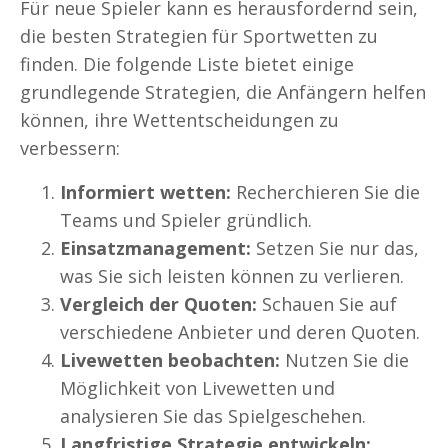
Für neue Spieler kann es herausfordernd sein,
die besten Strategien für Sportwetten zu
finden. Die folgende Liste bietet einige
grundlegende Strategien, die Anfängern helfen
können, ihre Wettentscheidungen zu
verbessern:
Informiert wetten:
Recherchieren Sie die
Teams und Spieler gründlich.
Einsatzmanagement:
Setzen Sie nur das,
was Sie sich leisten können zu verlieren.
Vergleich der Quoten:
Schauen Sie auf
verschiedene Anbieter und deren Quoten.
Livewetten beobachten:
Nutzen Sie die
Möglichkeit von Livewetten und
analysieren Sie das Spielgeschehen.
Langfristige Strategie entwickeln: