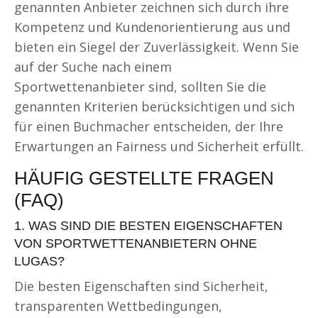
genannten Anbieter zeichnen sich durch ihre
Kompetenz und Kundenorientierung aus und
bieten ein Siegel der Zuverlässigkeit. Wenn Sie
auf der Suche nach einem
Sportwettenanbieter sind, sollten Sie die
genannten Kriterien berücksichtigen und sich
für einen Buchmacher entscheiden, der Ihre
Erwartungen an Fairness und Sicherheit erfüllt.
HÄUFIG GESTELLTE FRAGEN
(FAQ)
1. WAS SIND DIE BESTEN EIGENSCHAFTEN
VON SPORTWETTENANBIETERN OHNE
LUGAS?
Die besten Eigenschaften sind Sicherheit,
transparenten Wettbedingungen,