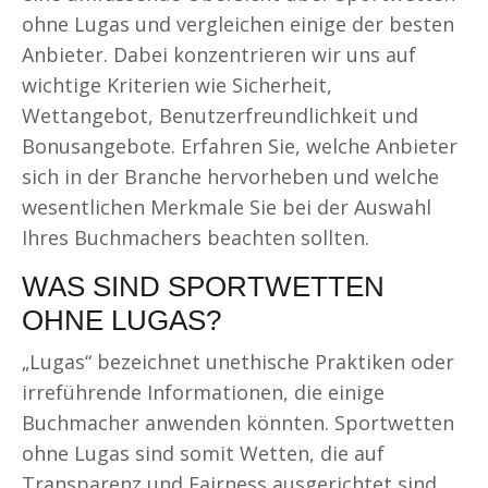
ohne Lugas und vergleichen einige der besten
Anbieter. Dabei konzentrieren wir uns auf
wichtige Kriterien wie Sicherheit,
Wettangebot, Benutzerfreundlichkeit und
Bonusangebote. Erfahren Sie, welche Anbieter
sich in der Branche hervorheben und welche
wesentlichen Merkmale Sie bei der Auswahl
Ihres Buchmachers beachten sollten.
WAS SIND SPORTWETTEN
OHNE LUGAS?
„Lugas“ bezeichnet unethische Praktiken oder
irreführende Informationen, die einige
Buchmacher anwenden könnten. Sportwetten
ohne Lugas sind somit Wetten, die auf
Transparenz und Fairness ausgerichtet sind.