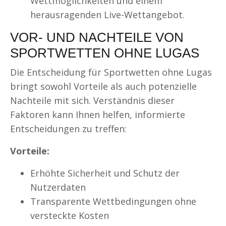
Wettmöglichkeiten und einem
herausragenden Live-Wettangebot.
VOR- UND NACHTEILE VON
SPORTWETTEN OHNE LUGAS
Die Entscheidung für Sportwetten ohne Lugas
bringt sowohl Vorteile als auch potenzielle
Nachteile mit sich. Verständnis dieser
Faktoren kann Ihnen helfen, informierte
Entscheidungen zu treffen:
Vorteile:
Erhöhte Sicherheit und Schutz der
Nutzerdaten
Transparente Wettbedingungen ohne
versteckte Kosten