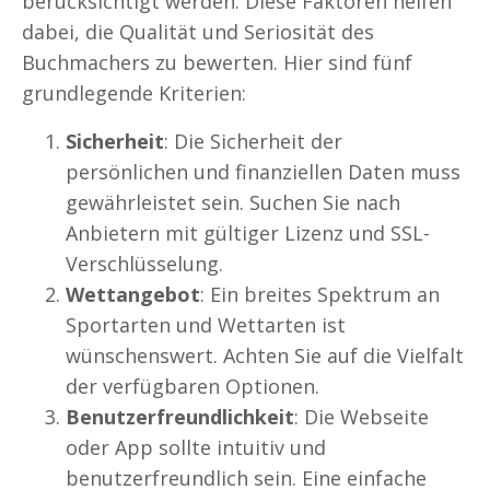
berücksichtigt werden. Diese Faktoren helfen
dabei, die Qualität und Seriosität des
Buchmachers zu bewerten. Hier sind fünf
grundlegende Kriterien:
Sicherheit
: Die Sicherheit der
persönlichen und finanziellen Daten muss
gewährleistet sein. Suchen Sie nach
Anbietern mit gültiger Lizenz und SSL-
Verschlüsselung.
Wettangebot
: Ein breites Spektrum an
Sportarten und Wettarten ist
wünschenswert. Achten Sie auf die Vielfalt
der verfügbaren Optionen.
Benutzerfreundlichkeit
: Die Webseite
oder App sollte intuitiv und
benutzerfreundlich sein. Eine einfache