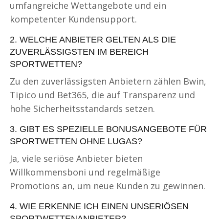
umfangreiche Wettangebote und ein
kompetenter Kundensupport.
2. WELCHE ANBIETER GELTEN ALS DIE
ZUVERLÄSSIGSTEN IM BEREICH
SPORTWETTEN?
Zu den zuverlässigsten Anbietern zählen Bwin,
Tipico und Bet365, die auf Transparenz und
hohe Sicherheitsstandards setzen.
3. GIBT ES SPEZIELLE BONUSANGEBOTE FÜR
SPORTWETTEN OHNE LUGAS?
Ja, viele seriöse Anbieter bieten
Willkommensboni und regelmäßige
Promotions an, um neue Kunden zu gewinnen.
4. WIE ERKENNE ICH EINEN UNSERIÖSEN
SPORTWETTENANBIETER?