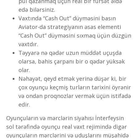
pul qazanmaq üçün real bir fürsət əldə
edə bilərsiniz.
Vaxtında “Cash Out” düyməsini basın
Aviator-da strategiyanın əsas elementi
“Cash Out” düyməsini sıxmaq üçün düzgün
vaxtdır.
Təyyarə nə qədər uzun müddət uçuşda
olarsa, bahis çarpanı bir o qədər yüksək
olar.
Nəhayət, qeyd etmək yerinə düşər ki, bir
çox oyunçu keçmiş turların tarixini öyrənir
və ondan proqnozlar vermək üçün istifadə
edir.
Oyunçuların və mərclərin siyahısı İnterfeysin
sol tərəfində oyunçu real vaxt rejimində digər
oyunçuların mərclərini və uduşlarını müşahidə