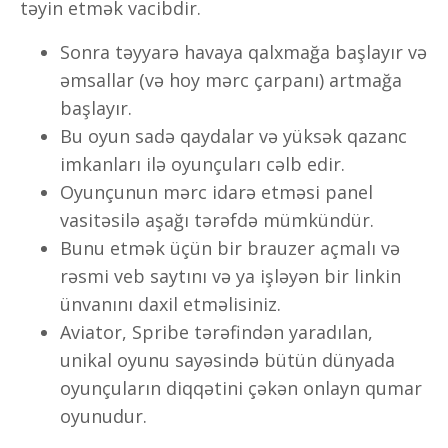
təyin etmək vacibdir.
Sonra təyyarə havaya qalxmağa başlayır və
əmsallar (və hoy mərc çarpanı) artmağa
başlayır.
Bu oyun sadə qaydalar və yüksək qazanc
imkanları ilə oyunçuları cəlb edir.
Oyunçunun mərc idarə etməsi panel
vasitəsilə aşağı tərəfdə mümkündür.
Bunu etmək üçün bir brauzer açmalı və
rəsmi veb saytını və ya işləyən bir linkin
ünvanını daxil etməlisiniz.
Aviator, Spribe tərəfindən yaradılan,
unikal oyunu sayəsində bütün dünyada
oyunçuların diqqətini çəkən onlayn qumar
oyunudur.