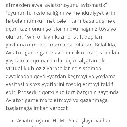
etməzdən əvvəl aviator oyunu avtomatik”
“oyunun funksionallığını və məhdudiyyətlərini,
habelə mümkün nəticələri tam başa düşmək
üçün kazinonun şərtlərini oxumağınız tövsiyə
olunur. 1win onlayn kazino istifadəçiləri
yoxlama olmadan mərc edə bilərlər. Beləliklə,
Aviator game game avtomatik olaraq istənilən
yaşda olan qumarbazlar üçün əlçatan olur.
Virtual klub öz ziyarətçilərinə sistemdə
əvvəlcədən qeydiyyatdan keçməyi və yoxlama
vasitəsilə şəxsiyyətlərini təsdiq etməyi təklif
edir. Prosedur qorxusuz tərtibatçının saytında
Aviator game mərc etməyə və qazanmağa
başlamağa imkan verəcək.
Aviator oyunu HTML-5 ilə işləyir və hər