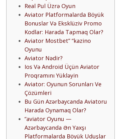
Real Pul Üzrə Oyun
Aviator Platformalarda Böyük
Bonuslar Və Eksklüziv Promo
Kodlar: Harada Tapmaq Olar?
Aviator Mostbet” “kazino
Oyunu
Aviator Nədir?
Ios Və Android Üçün Aviator
Proqramını Yükləyin
Aviator: Oyunun Sorunları Ve
Çözümleri
Bu Gün Azərbaycanda Aviatoru
Harada Oynamaq Olar?
“aviator Oyunu —
Azərbaycanda Ən Yaxşı
Platformalarda Böyük Uduşlar