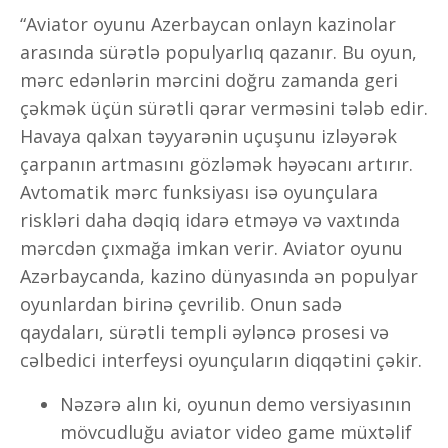
“Aviator oyunu Azerbaycan onlayn kazinolar
arasında sürətlə populyarlıq qazanır. Bu oyun,
mərc edənlərin mərcini doğru zamanda geri
çəkmək üçün sürətli qərar verməsini tələb edir.
Havaya qalxan təyyarənin uçuşunu izləyərək
çarpanın artmasını gözləmək həyəcanı artırır.
Avtomatik mərc funksiyası isə oyunçulara
riskləri daha dəqiq idarə etməyə və vaxtında
mərcdən çıxmağa imkan verir. Aviator oyunu
Azərbaycanda, kazino dünyasında ən populyar
oyunlardan birinə çevrilib. Onun sadə
qaydaları, sürətli templi əyləncə prosesi və
cəlbedici interfeysi oyunçuların diqqətini çəkir.
Nəzərə alın ki, oyunun demo versiyasının
mövcudluğu aviator video game müxtəlif