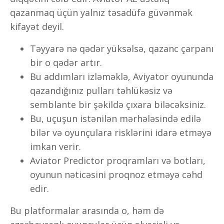
qazanmaq üçün yalnız təsadüfə güvənmək
kifayət deyil.
Təyyarə nə qədər yüksəlsə, qazanc çarpanı
bir o qədər artır.
Bu addımları izləməklə, Aviyator oyununda
qazandığınız pulları təhlükəsiz və
semblante bir şəkildə çıxara biləcəksiniz.
Bu, uçuşun istənilən mərhələsində edilə
bilər və oyunçulara risklərini idarə etməyə
imkan verir.
Aviator Predictor proqramları və botları,
oyunun nəticəsini proqnoz etməyə cəhd
edir.
Bu platformalar arasında o, həm də