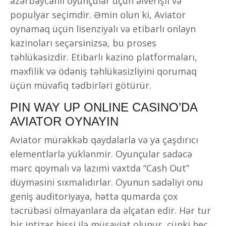
azərbaycanlı oyunçular üçün əlverişli və
populyar seçimdir. Əmin olun ki, Aviator
oynamaq üçün lisenziyalı və etibarlı onlayn
kazinoları seçərsinizsə, bu proses
təhlükəsizdir. Etibarlı kazino platformaları,
məxfilik və ödəniş təhlükəsizliyini qorumaq
üçün müvafiq tədbirləri götürür.
PIN WAY UP ONLINE CASINO’DA
AVIATOR OYNAYIN
Aviator mürəkkəb qaydalarla və ya çaşdırıcı
elementlərlə yüklənmir. Oyunçular sadəcə
mərc qoymalı və lazımi vaxtda “Cash Out”
düyməsini sıxmalıdırlar. Oyunun sadəliyi onu
geniş auditoriyaya, hətta qumarda çox
təcrübəsi olmayanlara da əlçatan edir. Hər tur
bir intizar hissi ilə müşayiət olunur, çünki heç