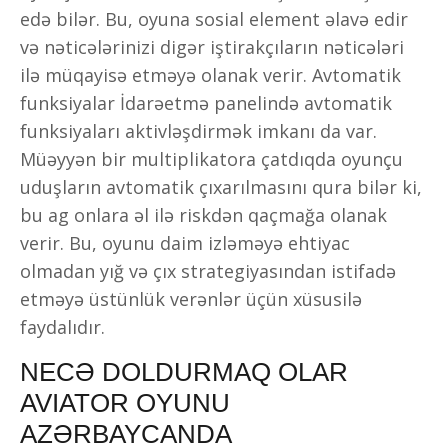
edə bilər. Bu, oyuna sosial element əlavə edir
və nəticələrinizi digər iştirakçıların nəticələri
ilə müqayisə etməyə olanak verir. Avtomatik
funksiyalar İdarəetmə panelində avtomatik
funksiyaları aktivləşdirmək imkanı da var.
Müəyyən bir multiplikatora çatdıqda oyunçu
uduşların avtomatik çıxarılmasını qura bilər ki,
bu ag onlara əl ilə riskdən qaçmağa olanak
verir. Bu, oyunu daim izləməyə ehtiyac
olmadan yığ və çıx strategiyasından istifadə
etməyə üstünlük verənlər üçün xüsusilə
faydalıdır.
NECƏ DOLDURMAQ OLAR
AVIATOR OYUNU
AZƏRBAYCANDA