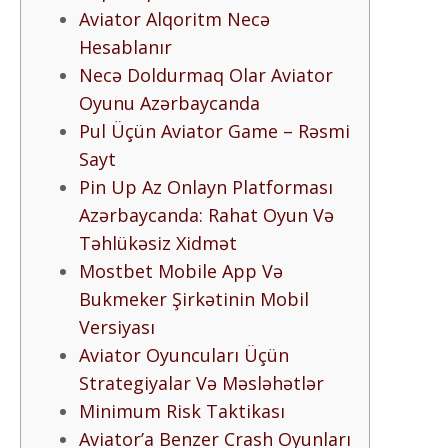
Aviator Alqoritm Necə
Hesablanır
Necə Doldurmaq Olar Aviator
Oyunu Azərbaycanda
Pul Üçün Aviator Game – Rəsmi
Sayt
Pin Up Az Onlayn Platforması
Azərbaycanda: Rahat Oyun Və
Təhlükəsiz Xidmət
Mostbet Mobile App Və
Bukmeker Şirkətinin Mobil
Versiyası
Aviator Oyuncuları Üçün
Strategiyalar Və Məsləhətlər
Minimum Risk Taktikası
Aviator’a Benzer Crash Oyunları