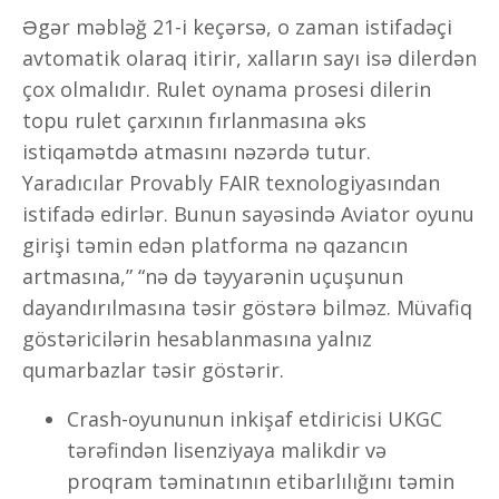
Əgər məbləğ 21-i keçərsə, o zaman istifadəçi
avtomatik olaraq itirir, xalların sayı isə dilerdən
çox olmalıdır. Rulet oynama prosesi dilerin
topu rulet çarxının fırlanmasına əks
istiqamətdə atmasını nəzərdə tutur.
Yaradıcılar Provably FAIR texnologiyasından
istifadə edirlər. Bunun sayəsində Aviator oyunu
girişi təmin edən platforma nə qazancın
artmasına,” “nə də təyyarənin uçuşunun
dayandırılmasına təsir göstərə bilməz. Müvafiq
göstəricilərin hesablanmasına yalnız
qumarbazlar təsir göstərir.
Crash-oyununun inkişaf etdiricisi UKGC
tərəfindən lisenziyaya malikdir və
proqram təminatının etibarlılığını təmin