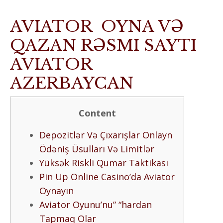
AVIATOR ️ OYNA VƏ
QAZAN RƏSMI SAYTI
AVIATOR
AZERBAYCAN
Content
Depozitlər Və Çıxarışlar Onlayn
Ödəniş Üsulları Və Limitlər
Yüksək Riskli Qumar Taktikası
Pin Up Online Casino’da Aviator
Oynayın
Aviator Oyunu’nu” “hardan
Tapmaq Olar