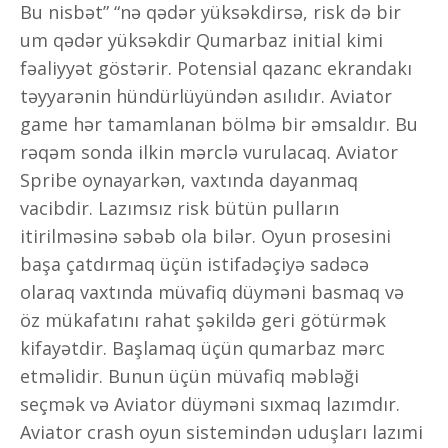
Bu nisbət” “nə qədər yüksəkdirsə, risk də bir
um qədər yüksəkdir Qumarbaz initial kimi
fəaliyyət göstərir. Potensial qazanc ekrandakı
təyyarənin hündürlüyündən asılıdır. Aviator
game hər tamamlanan bölmə bir əmsaldır. Bu
rəqəm sonda ilkin mərclə vurulacaq. Aviator
Spribe oynayarkən, vaxtında dayanmaq
vacibdir. Lazımsız risk bütün pulların
itirilməsinə səbəb ola bilər. Oyun prosesini
başa çatdırmaq üçün istifadəçiyə sadəcə
olaraq vaxtında müvafiq düyməni basmaq və
öz mükafatını rahat şəkildə geri götürmək
kifayətdir. Başlamaq üçün qumarbaz mərc
etməlidir. Bunun üçün müvafiq məbləği
seçmək və Aviator düyməni sıxmaq lazımdır.
Aviator crash oyun sistemindən uduşları lazımi