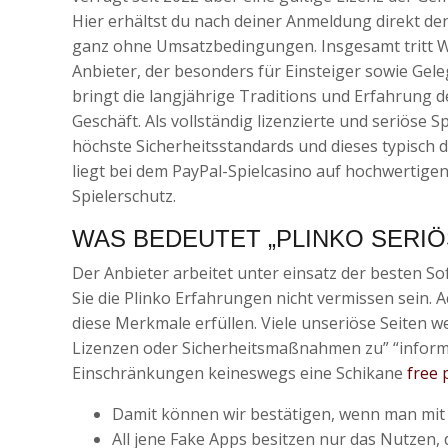
Hier erhältst du nach deiner Anmeldung direkt de
ganz ohne Umsatzbedingungen. Insgesamt tritt Wun
Anbieter, der besonders für Einsteiger sowie Gele
bringt die langjährige Traditions und Erfahrung
Geschäft. Als vollständig lizenzierte und seriöse 
höchste Sicherheitsstandards und dieses typisch 
liegt bei dem PayPal-Spielcasino auf hochwertige
Spielerschutz.
WAS BEDEUTET „PLINKO SERIÖ
Der Anbieter arbeitet unter einsatz der besten 
Sie die Plinko Erfahrungen nicht vermissen sein. 
diese Merkmale erfüllen. Viele unseriöse Seiten
Lizenzen oder Sicherheitsmaßnahmen zu” “informi
Einschränkungen keineswegs eine Schikane
free 
Damit können wir bestätigen, wenn man mit 
All jene Fake Apps besitzen nur das Nutzen,