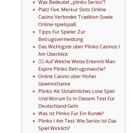
Was Bedeutet „plinko Seriös“?
Platz Five: Merkur Slots Online
Casino Verbindet Tradition Sowie
Online-spielspaß
Tipps Für Spieler Zur
Betrugsvermeidung
Das Wichtigste über Plinko Casinos I
Am Überblick
🕵🏻 Auf Welche Weise Erkennt Man
Expire Plinko Betrugsmasche?
Online Casino über Hoher
Gewinnchance
Plinko Als Slotähnliches Lose Spiel
Und Worum Es In Diesem Test Für
Deutschland Geht
Was Ist Plinko Für Ein Runde?
Plinko I Am Test: Wie Seriös Ist Das
Spiel Wirklich?