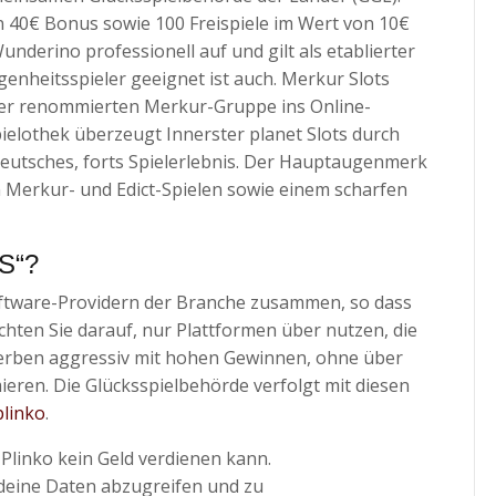
n 40€ Bonus sowie 100 Freispiele im Wert von 10€
derino professionell auf und gilt als etablierter
genheitsspieler geeignet ist auch. Merkur Slots
 der renommierten Merkur-Gruppe ins Online-
Spielothek überzeugt Innerster planet Slots durch
deutsches, forts Spielerlebnis. Der Hauptaugenmerk
n Merkur- und Edict-Spielen sowie einem scharfen
S“?
Software-Providern der Branche zusammen, so dass
Achten Sie darauf, nur Plattformen über nutzen, die
 werben aggressiv mit hohen Gewinnen, ohne über
eren. Die Glücksspielbehörde verfolgt mit diesen
plinko
.
Plinko kein Geld verdienen kann.
 deine Daten abzugreifen und zu