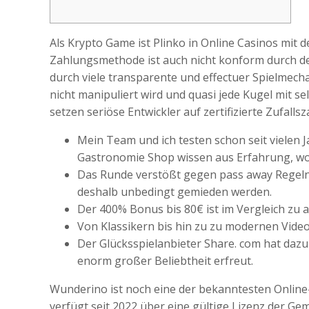
Als Krypto Game ist Plinko in Online Casinos mit 
Zahlungsmethode ist auch nicht konform durch de
durch viele transparente und effectuer Spielmecha
nicht manipuliert wird und quasi jede Kugel mit se
setzen seriöse Entwickler auf zertifizierte Zufall
Mein Team und ich testen schon seit vielen 
Gastronomie Shop wissen aus Erfahrung, w
Das Runde verstößt gegen pass away Regeln 
deshalb unbedingt gemieden werden.
Der 400% Bonus bis 80€ ist im Vergleich zu
Von Klassikern bis hin zu zu modernen Video cl
Der Glücksspielanbieter Share. com hat dazu 
enorm großer Beliebtheit erfreut.
Wunderino ist noch eine der bekanntesten Online
verfügt seit 2022 über eine gültige Lizenz der G