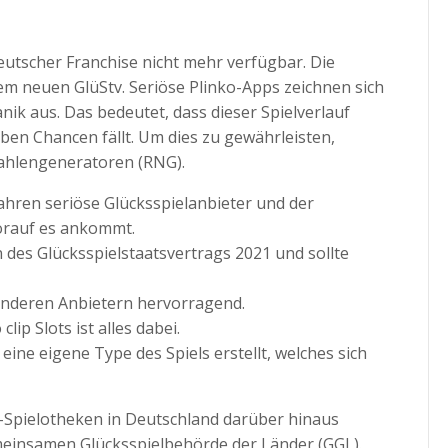
deutscher Franchise nicht mehr verfügbar. Die
m neuen GlüStv. Seriöse Plinko-Apps zeichnen sich
nik aus. Das bedeutet, dass dieser Spielverlauf
lben Chancen fällt. Um dies zu gewährleisten,
szahlengeneratoren (RNG).
Jahren seriöse Glücksspielanbieter und der
orauf es ankommt.
des Glücksspielstaatsvertrags 2021 und sollte
 anderen Anbietern hervorragend.
ip Slots ist alles dabei.
eine eigene Type des Spiels erstellt, welches sich
-Spielotheken in Deutschland darüber hinaus
emeinsamen Glücksspielbehörde der Länder (GGL).