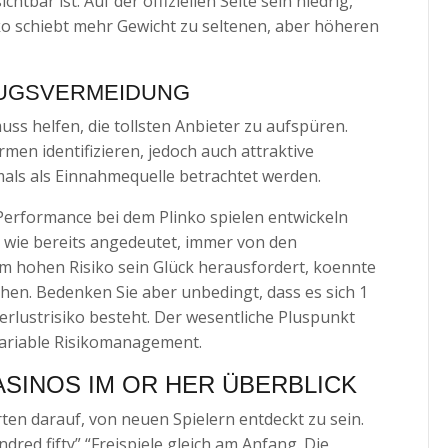
ichtbar ist. Auf der offiziellen Seite sein niedrig,
ko schiebt mehr Gewicht zu seltenen, aber höheren
TRUGSVERMEIDUNG
ss helfen, die tollsten Anbieter zu aufspüren.
rmen identifizieren, jedoch auch attraktive
als als Einnahmequelle betrachtet werden.
 Performance bei dem Plinko spielen entwickeln
 wie bereits angedeutet, immer von den
m hohen Risiko sein Glück herausfordert, koennte
en. Bedenken Sie aber unbedingt, dass es sich 1
Verlustrisiko besteht. Der wesentliche Pluspunkt
variable Risikomanagement.
ASINOS IM OR HER ÜBERBLICK
ten darauf, von neuen Spielern entdeckt zu sein.
red fifty” “Freispiele gleich am Anfang. Die