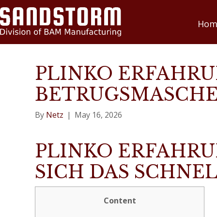
Hom
PLINKO ERFAHRU
BETRUGSMASCHE 
By
Netz
|
May 16, 2026
PLINKO ERFAHRU
SICH DAS SCHNEL
Content