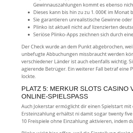
Gewinnauszahlungen kommt es ebenso nich
Dieses kann bis hin zu zu 1. 000€ im Monat 
Sie garantieren unrealistische Gewinne oder
Plinko ist aktuell nicht auf lizenzierten de
Seriöse Plinko-Apps zeichnen sich durch ein
Der Check wurde an dem Punkt abgebrochen, weil 
unbefugte Abbuchungen missbraucht werden kön
verschiedener Länder ist auch ebenfalls wichtig. 
agierende Betrüger. Ein weiterer Fall betraf eine 
lockte.
PLATZ 5: MERKUR SLOTS CASINO 
ONLINE-SPIELSPASS
Auch Jokerstar ermöglicht dir einen Spielstart mit 
Ersteinzahlung erhältst ni damit sogar twenty five 
10 Freispiele ohne Einzahlung aktivieren, indem d