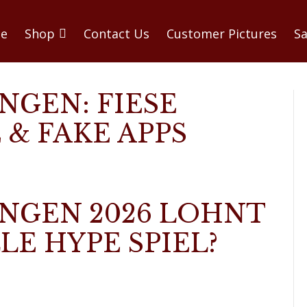
e
Shop
Contact Us
Customer Pictures
Sa
NGEN: FIESE
& FAKE APPS
NGEN 2026 LOHNT
LE HYPE SPIEL?