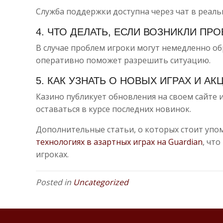
Служба поддержки доступна через чат в реаль
4. ЧТО ДЕЛАТЬ, ЕСЛИ ВОЗНИКЛИ ПР
В случае проблем игроки могут немедленно об
оперативно поможет разрешить ситуацию.
5. КАК УЗНАТЬ О НОВЫХ ИГРАХ И АК
Казино публикует обновления на своем сайте и
оставаться в курсе последних новинок.
Дополнительные статьи, о которых стоит упо
технологиях в азартных играх на Guardian
, чт
игроках.
Posted in
Uncategorized