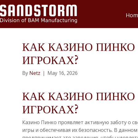
Hom
КАК КАЗИНО ПИНКО
ИГРОКАХ?
By
Netz
|
May 16, 2026
КАК КАЗИНО ПИНКО
ИГРОКАХ?
Казино Пинко проявляет активную заботу о св
игры и обеспечивая их безопасность. В данно
предпринимает это заведение, чтобы удовлет