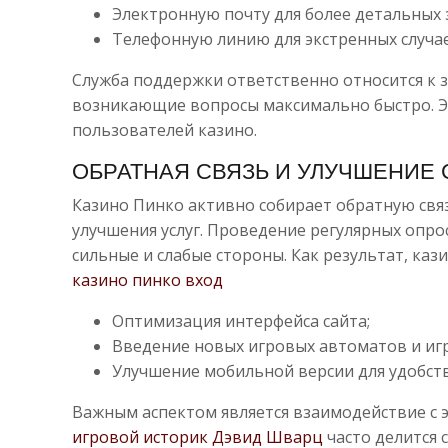
Электронную почту для более детальных 
Телефонную линию для экстренных случае
Служба поддержки ответственно относится к з
возникающие вопросы максимально быстро. Э
пользователей казино.
ОБРАТНАЯ СВЯЗЬ И УЛУЧШЕНИЕ
Казино Пинко активно собирает обратную связ
улучшения услуг. Проведение регулярных опр
сильные и слабые стороны. Как результат, каз
казино пинко вход
Оптимизация интерфейса сайта;
Введение новых игровых автоматов и иг
Улучшение мобильной версии для удобств
Важным аспектом является взаимодействие с э
игровой историк Дэвид Шварц
часто делится