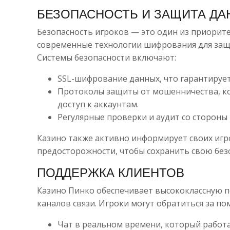
БЕЗОПАСНОСТЬ И ЗАЩИТА Д
Безопасность игроков — это один из приорит
современные технологии шифрования для защ
Системы безопасности включают:
SSL-шифрование данных, что гарантируе
Протоколы защиты от мошенничества, 
доступ к аккаунтам.
Регулярные проверки и аудит со стороны
Казино также активно информирует своих игр
предосторожности, чтобы сохранить свою безо
ПОДДЕРЖКА КЛИЕНТОВ
Казино Пинко обеспечивает высококлассную п
каналов связи. Игроки могут обратиться за п
Чат в реальном времени, который работа