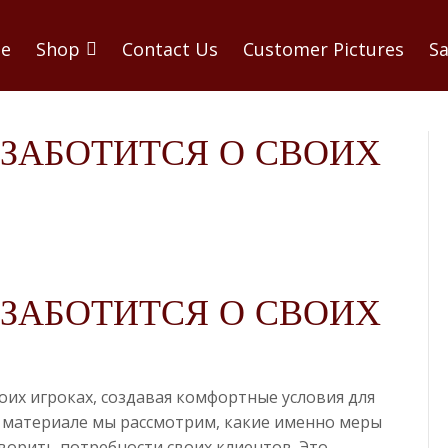
e
Shop
Contact Us
Customer Pictures
Sa
 ЗАБОТИТСЯ О СВОИХ
 ЗАБОТИТСЯ О СВОИХ
оих игроках, создавая комфортные условия для
м материале мы рассмотрим, какие именно меры
ворить потребности своих клиентов. Это