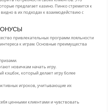
 которые предлагает казино. Пинко стремится к
 видно в их подходах к взаимодействию с
БОНУСЫ
жество привлекательных программ лояльности
интереса к играм. Основные преимущества
призами.
гают новичкам начать игру.
й кэшбэк, который делает игру более
активных игроков, учитывающие их
ебя ценными клиентами и чувствовать