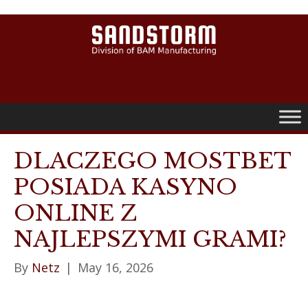
0
DLACZEGO MOSTBET
POSIADA KASYNO
ONLINE Z
NAJLEPSZYMI GRAMI?
By
Netz
|
May 16, 2026