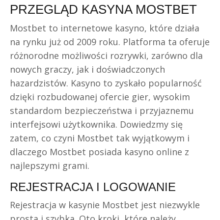
PRZEGLĄD KASYNA MOSTBET
Mostbet to internetowe kasyno, które działa
na rynku już od 2009 roku. Platforma ta oferuje
różnorodne możliwości rozrywki, zarówno dla
nowych graczy, jak i doświadczonych
hazardzistów. Kasyno to zyskało popularność
dzięki rozbudowanej ofercie gier, wysokim
standardom bezpieczeństwa i przyjaznemu
interfejsowi użytkownika. Dowiedzmy się
zatem, co czyni Mostbet tak wyjątkowym i
dlaczego Mostbet posiada kasyno online z
najlepszymi grami.
REJESTRACJA I LOGOWANIE
Rejestracja w kasynie Mostbet jest niezwykle
prosta i szybka. Oto kroki, które należy