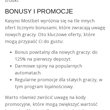
środki.
BONUSY I PROMOCJE
Kasyno Mostbet wyróżnia się na tle innych
ofert licznymi bonusami, które zwracają uwagę
nowych graczy. Oto kluczowe oferty, które
mogą przypaść Ci do gustu:
Bonus powitalny dla nowych graczy: do
125% na pierwszy depozyt.
Darmowe spiny na popularnych
automatach.
Regularne promocje dla stałych graczy, w
tym program lojalnościowy.
Warto również zwrócić uwagę na kody
promocyjne, które mogą zwiększyć wartość