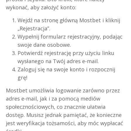
wykonać, aby założyć konto:
Wejdź na stronę główną Mostbet i kliknij
„Rejestracja”.
Wypełnij formularz rejestracyjny, podając
swoje dane osobowe.
Potwierdź rejestrację przy użyciu linku
wysłanego na Twój adres e-mail.
Zaloguj się na swoje konto i rozpocznij
grę!
Mostbet umożliwia logowanie zarówno przez
adres e-mail, jak i za pomocą mediów
społecznościowych, co znacznie ułatwia
dostęp. Musisz jednak pamiętać, że konieczne
jest weryfikacja tożsamości, aby móc wypłacać