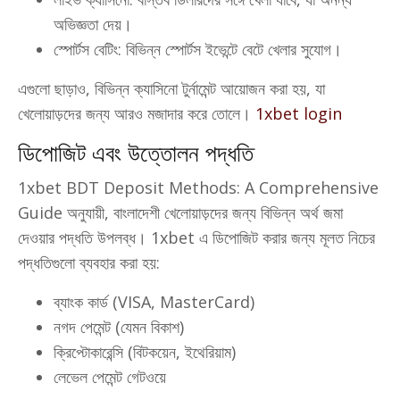
অভিজ্ঞতা দেয়।
স্পোর্টস বেটিং: বিভিন্ন স্পোর্টস ইভেন্টে বেটে খেলার সুযোগ।
এগুলো ছাড়াও, বিভিন্ন ক্যাসিনো টুর্নামেন্ট আয়োজন করা হয়, যা
খেলোয়াড়দের জন্য আরও মজাদার করে তোলে।
1xbet login
ডিপোজিট এবং উত্তোলন পদ্ধতি
1xbet BDT Deposit Methods: A Comprehensive
Guide অনুযায়ী, বাংলাদেশী খেলোয়াড়দের জন্য বিভিন্ন অর্থ জমা
দেওয়ার পদ্ধতি উপলব্ধ। 1xbet এ ডিপোজিট করার জন্য মূলত নিচের
পদ্ধতিগুলো ব্যবহার করা হয়:
ব্যাংক কার্ড (VISA, MasterCard)
নগদ পেমেন্ট (যেমন বিকাশ)
ক্রিপ্টোকারেন্সি (বিটকয়েন, ইথেরিয়াম)
লেভেল পেমেন্ট গেটওয়ে