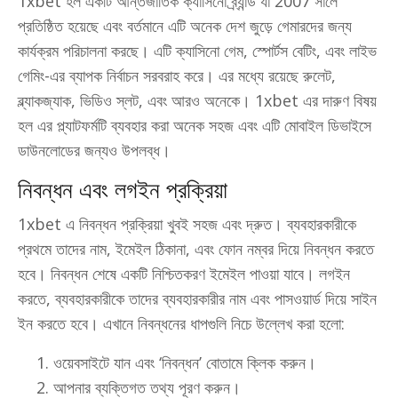
1xbet হল একটি আন্তর্জাতিক ক্যাসিনো ব্র্যান্ড যা 2007 সালে
প্রতিষ্ঠিত হয়েছে এবং বর্তমানে এটি অনেক দেশ জুড়ে গেমারদের জন্য
কার্যক্রম পরিচালনা করছে। এটি ক্যাসিনো গেম, স্পোর্টস বেটিং, এবং লাইভ
গেমিং-এর ব্যাপক নির্বাচন সরবরাহ করে। এর মধ্যে রয়েছে রুলেট,
ব্ল্যাকজ্যাক, ভিডিও স্লট, এবং আরও অনেকে। 1xbet এর দারুণ বিষয়
হল এর প্ল্যাটফর্মটি ব্যবহার করা অনেক সহজ এবং এটি মোবাইল ডিভাইসে
ডাউনলোডের জন্যও উপলব্ধ।
নিবন্ধন এবং লগইন প্রক্রিয়া
1xbet এ নিবন্ধন প্রক্রিয়া খুবই সহজ এবং দ্রুত। ব্যবহারকারীকে
প্রথমে তাদের নাম, ইমেইল ঠিকানা, এবং ফোন নম্বর দিয়ে নিবন্ধন করতে
হবে। নিবন্ধন শেষে একটি নিশ্চিতকরণ ইমেইল পাওয়া যাবে। লগইন
করতে, ব্যবহারকারীকে তাদের ব্যবহারকারীর নাম এবং পাসওয়ার্ড দিয়ে সাইন
ইন করতে হবে। এখানে নিবন্ধনের ধাপগুলি নিচে উল্লেখ করা হলো:
ওয়েবসাইটে যান এবং ‘নিবন্ধন’ বোতামে ক্লিক করুন।
আপনার ব্যক্তিগত তথ্য পূরণ করুন।