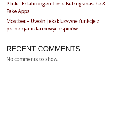
Plinko Erfahrungen: Fiese Betrugsmasche &
Fake Apps
Mostbet – Uwolnij ekskluzywne funkcje z
promocjami darmowych spinów
RECENT COMMENTS
No comments to show.