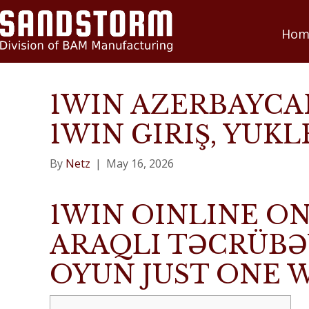
Hom
1WIN AZERBAYCA
1WIN GIRIŞ, YUKL
By
Netz
|
May 16, 2026
1WIN OINLINE ON
ARAQLI TƏCRÜBƏ
OYUN JUST ONE 