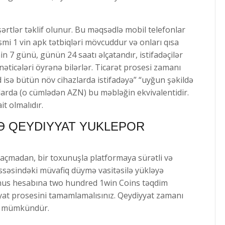
şərtlər təklif olunur. Bu məqsədlə mobil telefonlar
mi 1 vin apk tətbiqləri mövcuddur və onları qısa
7 günü, günün 24 saatı əlçatandır, istifadəçilər
nəticələri öyrənə bilərlər. Ticarət prosesi zamanı
d isə bütün növ cihazlarda istifadəyə” “uyğun şəkildə
talarda (o cümlədən AZN) bu məbləğin ekvivalentidir.
t olmalıdır.
VƏ QEYDIYYAT YUKLEPOR
 açmadan, bir toxunuşla platformaya sürətli və
hissəsindəki müvafiq düymə vasitəsilə yükləyə
 bonus hesabına two hundred 1win Coins təqdim
at prosesini tamamlamalısınız. Qeydiyyat zamanı
k mümkündür.