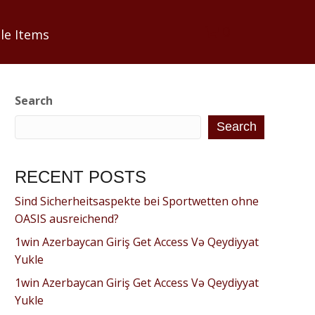
0
le Items
Search
Search
RECENT POSTS
Sind Sicherheitsaspekte bei Sportwetten ohne
OASIS ausreichend?
1win Azerbaycan Giriş Get Access Və Qeydiyyat
Yukle
1win Azerbaycan Giriş Get Access Və Qeydiyyat
Yukle