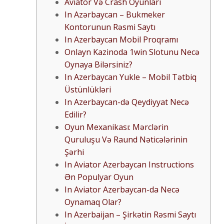
Aviator Və Crash Oyunları
In Azərbaycan – Bukmeker
Kontorunun Rəsmi Saytı
In Azerbaycan Mobil Proqramı
Onlayn Kazinoda 1win Slotunu Necə
Oynaya Bilərsiniz?
In Azerbaycan Yukle – Mobil Tətbiq
Üstünlükləri
In Azerbaycan-də Qeydiyyat Necə
Edilir?
Oyun Mexanikası: Mərclərin
Quruluşu Və Raund Nəticələrinin
Şərhi
In Aviator Azerbaycan Instructions
Ən Populyar Oyun
In Aviator Azerbaycan-da Necə
Oynamaq Olar?
In Azerbaijan – Şirkətin Rəsmi Saytı