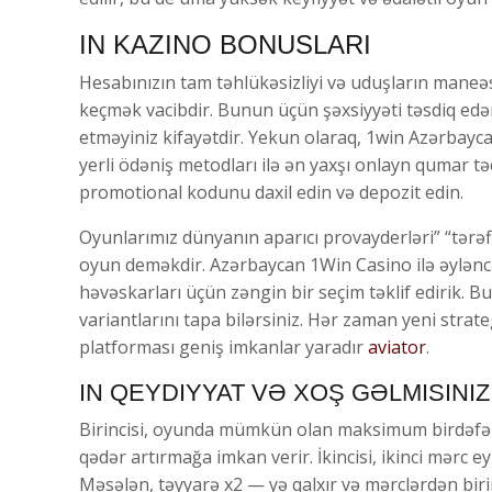
IN KAZINO BONUSLARI
Hesabınızın tam təhlükəsizliyi və uduşların maneəs
keçmək vacibdir. Bunun üçün şəxsiyyəti təsdiq ed
etməyiniz kifayətdir. Yekun olaraq, 1win Azərbay
yerli ödəniş metodları ilə ən yaxşı onlayn qumar 
promotional kodunu daxil edin və depozit edin.
Oyunlarımız dünyanın aparıcı provayderləri” “tərəfi
oyun deməkdir. Azərbaycan 1Win Casino ilə əyləncə
həvəskarları üçün zəngin bir seçim təklif edirik. B
variantlarını tapa bilərsiniz. Hər zaman yeni strate
platforması geniş imkanlar yaradır
aviator
.
IN QEYDIYYAT VƏ XOŞ GƏLMISINI
Birincisi, oyunda mümkün olan maksimum birdəfəli
qədər artırmağa imkan verir. İkincisi, ikinci mərc ey
Məsələn, təyyarə x2 — yə qalxır və mərclərdən bi