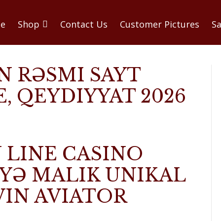
e
Shop
Contact Us
Customer Pictures
Sa
N RƏSMI SAYT
E, QEYDIYYAT 2026
 LINE CASINO
YƏ MALIK UNIKAL
WIN AVIATOR